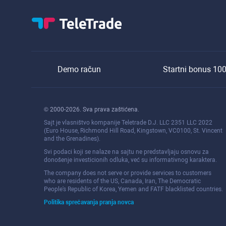
Demo račun
Startni bonus 10
© 2000-2026. Sva prava zaštićena.
Sajt je vlasništvo kompanije Teletrade D.J. LLC 2351 LLC 2022
(Euro House, Richmond Hill Road, Kingstown, VC0100, St. Vincent
and the Grenadines).
Svi podaci koji se nalaze na sajtu ne predstavljaju osnovu za
donošenje investicionih odluka, već su informativnog karaktera.
The company does not serve or provide services to customers
who are residents of the US, Canada, Iran, The Democratic
People's Republic of Korea, Yemen and FATF blacklisted countries.
Politika sprečavanja pranja novca