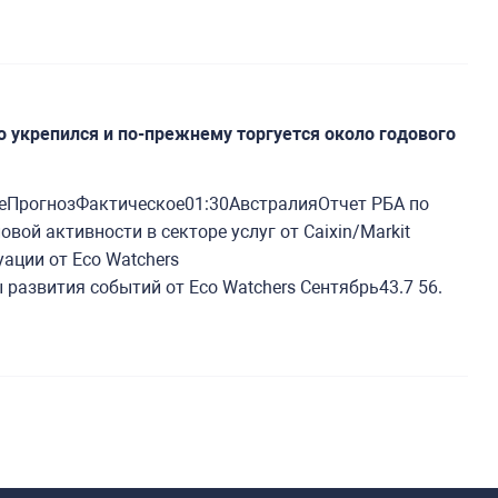
о укрепился и по-прежнему торгуется около годового
ПрогнозФактическое01:30АвстралияОтчет РБА по
й активности в секторе услуг от Caixin/Markit
ации от Eco Watchers
развития событий от Eco Watchers Сентябрь43.7 56.