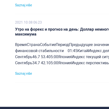
Saznaj više
2021.10.08 06:23
Утро на форекс и прогноз на день: Доллар немног
максимума
ВремяСтранаСобытиеПериодПредыдущее значение
финансовой стабильности 01:45КитайИндекс делово
Сентябрь46.7 53.405:00ЯпонияИндекс текущей ситу
Сентябрь34.7 42.105:00ЯпонияИндекс перспективы 
Saznaj više