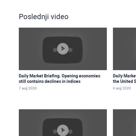
Poslednji video
Daily Market Briefing. Opening economies
Daily Market
still contains declines in indices
the United S
7 мај 2020
6 мај 2020