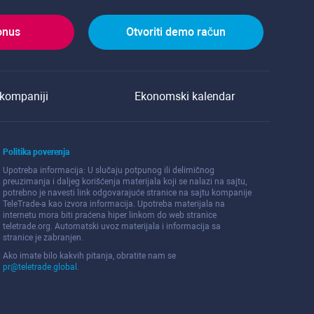
onus
Otvoriti demo račun
kompaniji
Ekonomski kalendar
Politika poverenja
Upotreba informacija: U slučaju potpunog ili delimičnog
preuzimanja i daljeg korišćenja materijala koji se nalazi na sajtu,
potrebno je navesti link odgovarajuće stranice na sajtu kompanije
TeleTrade-a kao izvora informacija. Upotreba materijala na
internetu mora biti praćena hiper linkom do web stranice
teletrade.org. Automatski uvoz materijala i informacija sa
stranice je zabranjen.
Ako imate bilo kakvih pitanja, obratite nam se
pr@teletrade.global
.