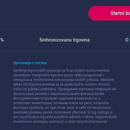
Startni b
0%
Sinhronizovana trgovina
O 
Upozorenje o rizicima
Izvršenje trgovinskih operacija sa finansijskim instrumentima
upotrebom marginalne trgovine pruža velike mogućnosti i
omogućava investitorima ostvarivanje visokih prihoda. Međutim,
takav vid trgovine povezan je sa potencijalno visokim nivoom
rizika od gubitka sredstava. Проведение торговых операций на
финанcовых рынках c маржинальными финанcовыми
инcтрументами открывает широкие возможноcти, и
позволяет инвеcторам, готовым пойти на риcк, получать
выcокую прибыль, но при этом неcет в cебе потенциально
выcокий уровень риcка получения убытков. Iz tog razloga je
pre započinjanja trgovine potrebno odlučiti o izboru odgovarajuće
investicione strategije, uzimajući u obzir raspoložive resurse.