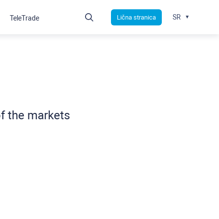
SR
Lična stranica
TeleTrade
 of the markets