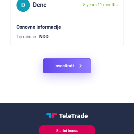
Denc
8 years 11 months
Osnovne informacije
NDD
Tip računa
Investirati
Startni bonus