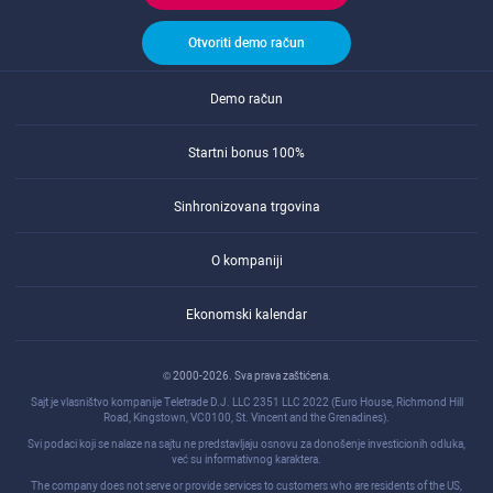
Otvoriti demo račun
Demo račun
Startni bonus 100%
Sinhronizovana trgovina
O kompaniji
Ekonomski kalendar
© 2000-2026. Sva prava zaštićena.
Sajt je vlasništvo kompanije Teletrade D.J. LLC 2351 LLC 2022 (Euro House, Richmond Hill
Road, Kingstown, VC0100, St. Vincent and the Grenadines).
Svi podaci koji se nalaze na sajtu ne predstavljaju osnovu za donošenje investicionih odluka,
već su informativnog karaktera.
The company does not serve or provide services to customers who are residents of the US,