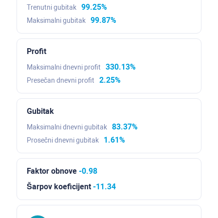
99.25%
Trenutni gubitak
99.87%
Maksimalni gubitak
Profit
330.13%
Maksimalni dnevni profit
2.25%
Presečan dnevni profit
Gubitak
83.37%
Maksimalni dnevni gubitak
1.61%
Prosečni dnevni gubitak
Faktor obnove
-0.98
Šarpov koeficijent
-11.34