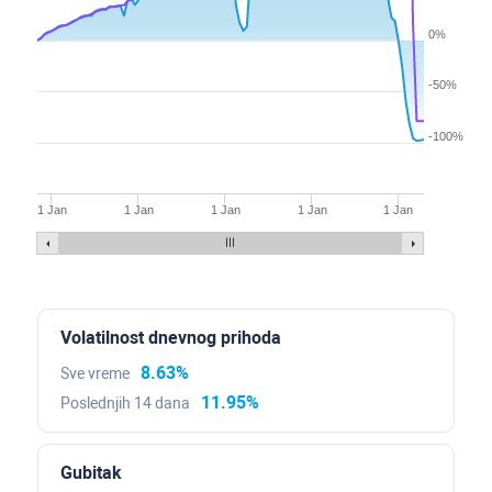
0%
-50%
-100%
1 Jan
1 Jan
1 Jan
1 Jan
1 Jan
Volatilnost dnevnog prihoda
8.63%
Sve vreme
11.95%
Poslednjih 14 dana
Gubitak