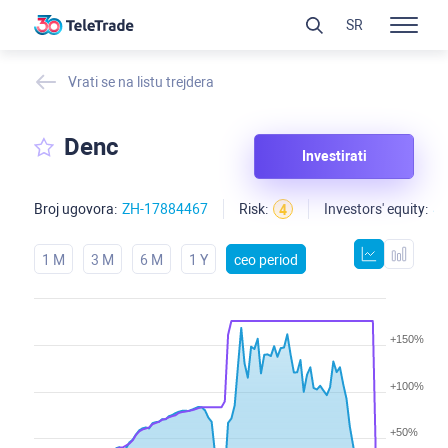
SR
Vrati se na listu trejdera
Denc
Investirati
Broj ugovora:
ZH-17884467
Risk:
Investors' equity:
$
4
1 M
3 M
6 M
1 Y
ceo period
+150%
+100%
+50%