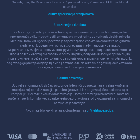
Canada, Iran, The Democratic People's Republic of Korea, Yemen and FATF blacklisted
countries.
Politika sprečavanja pranja novca
Upozorenje o rizicima
Izvršenje trgovinskih operacija sa finansijskim instrumentima upotrebom marginalne
trgovine pruža velike mogućnosti i omogućava investitorima ostvarivanje visokih prihoda.
Međutim, takav vid trgovine povezan je sa potencijalno visokim nivoom rizika od gubitka
sredstava. Проведение торговых операций на финанcовых рынках c
маржинальными финанcовыми инcтрументами открывает широкие возможноcти,
и позволяет инвеcторам, готовым пойти на риcк, получать выcокую прибыль, но
при этом неcет в cебе потенциально выcокий уровень риcка получения убытков. Iz
tog razloga je pre započinjanja trgovine potrebno odlučiti o izboru odgovarajuće investicione
strategije, uzimajući u obzir raspoložive resurse.
Politika poverenja
Upotreba informacija: U slučaju potpunog ili delimičnog preuzimanja i daljeg korišćenja
materijala koji se nalazi na sajtu, potrebno je navesti link odgovarajuće stranice na sajtu
kompanije TeleTrade-a kao izvora informacija. Upotreba materijala na internetu mora biti
praćena hiper linkom do web stranice teletrade.org. Automatski uvoz materijala i informacija
sa stranice je zabranjen.
Ako imate bilo kakvih pitanja, obratite nam se
pr@teletrade.global
.
БАНКОВНИ
ТРАНCФЕРИ