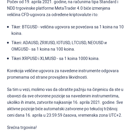
Počev od 19. aprila 2021. godine, na računima tipa Standard i
NDD trgovinske platforme MetaTrader 4.0 biće izmenjena
veličina CFD-ugovora za određene kriptovalute i to:
Tiker: BTGUSD - veličina ugovora se povećava sa 1 koina na 10
koina.
Tikeri: АDAUSD, ZRXUSD, IOTUSD, LTCUSD, NEOUSD и
OMGUSD - sa 1 koina na 100 koina.
Tikeri XRPUSD i XLMUSD - sa 1 koina 1000 koina.
Korekcija veličine ugovora za navedene instrumente odgovara
promenama od strane provajdera likvidnosti.
Sa tim u vezi, molimo vas da obratite pažnju na činjenicu da ste u
obavezi da sve otvorene pozicije sa navedenim instrumentima,
ukoliko ih imate, zatvorite najkasnije 16. aprila 2021. godine. Sve
aktivne pozicije biće automatski zatvorene po tekućoj tržišnoj
ceni dana 16. aprila u 23:59:59 časova, vremenska zona UTC+2.
Srećna trgovina!