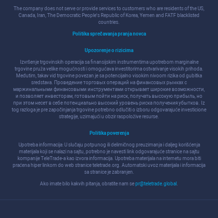
The company does not serve or provide services to customers who are residents of the US,
Canada, Iran, The Democratic People's Republic of Korea, Yemen and FATF blacklisted
countries.
Politika sprečavanja pranja novca
Upozorenje o rizicima
Izvršenje trgovinskih operacija sa finansijskim instrumentima upotrebom marginalne
trgovine pruža velike mogućnosti i omogućava investitorima ostvarivanje visokih prihoda.
Međutim, takav vid trgovine povezan je sa potencijalno visokim nivoom rizika od gubitka
sredstava. Проведение торговых операций на финанcовых рынках c
маржинальными финанcовыми инcтрументами открывает широкие возможноcти,
и позволяет инвеcторам, готовым пойти на риcк, получать выcокую прибыль, но
при этом неcет в cебе потенциально выcокий уровень риcка получения убытков. Iz
tog razloga je pre započinjanja trgovine potrebno odlučiti o izboru odgovarajuće investicione
strategije, uzimajući u obzir raspoložive resurse.
Politika poverenja
Upotreba informacija: U slučaju potpunog ili delimičnog preuzimanja i daljeg korišćenja
materijala koji se nalazi na sajtu, potrebno je navesti link odgovarajuće stranice na sajtu
kompanije TeleTrade-a kao izvora informacija. Upotreba materijala na internetu mora biti
praćena hiper linkom do web stranice teletrade.org. Automatski uvoz materijala i informacija
sa stranice je zabranjen.
Ako imate bilo kakvih pitanja, obratite nam se
pr@teletrade.global
.