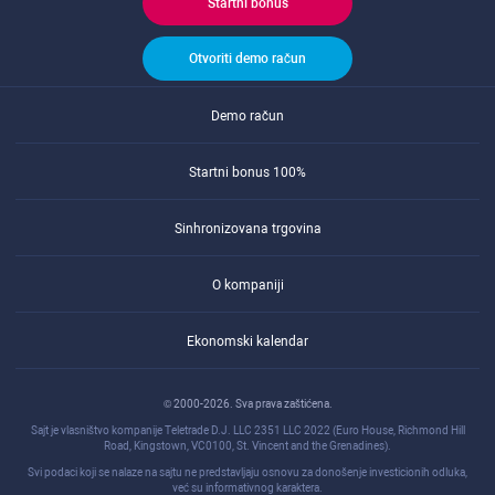
Startni bonus
Otvoriti demo račun
Demo račun
Startni bonus 100%
Sinhronizovana trgovina
O kompaniji
Ekonomski kalendar
© 2000-2026. Sva prava zaštićena.
Sajt je vlasništvo kompanije Teletrade D.J. LLC 2351 LLC 2022 (Euro House, Richmond Hill
Road, Kingstown, VC0100, St. Vincent and the Grenadines).
Svi podaci koji se nalaze na sajtu ne predstavljaju osnovu za donošenje investicionih odluka,
već su informativnog karaktera.