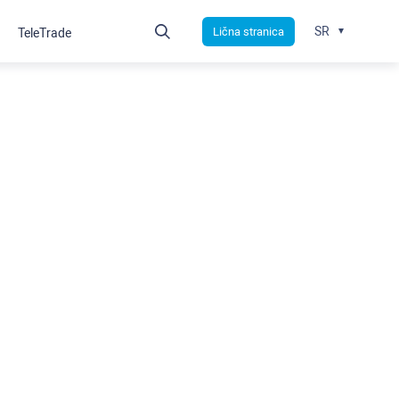
SR
Lična stranica
TeleTrade