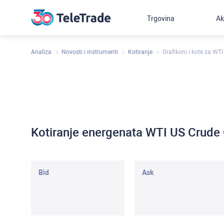
Trgovina
Ak
Analiza
Novosti i instrumenti
Kotiranje
Grafikoni i kote za WTI
Kotiranje energenata WTI US Crude 
Bid
Ask