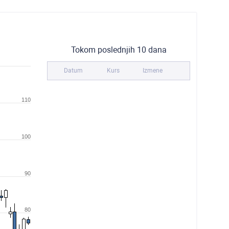
Tokom poslednjih 10 dana
Datum
Kurs
Izmene
110
100
90
80