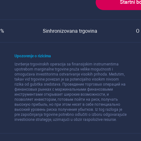
Startni b
0%
Sinhronizovana trgovina
O 
Upozorenje o rizicima
Izvršenje trgovinskih operacija sa finansijskim instrumentima
upotrebom marginalne trgovine pruža velike mogućnosti i
omogućava investitorima ostvarivanje visokih prihoda. Međutim,
takav vid trgovine povezan je sa potencijalno visokim nivoom
rizika od gubitka sredstava. Проведение торговых операций на
финанcовых рынках c маржинальными финанcовыми
инcтрументами открывает широкие возможноcти, и
позволяет инвеcторам, готовым пойти на риcк, получать
выcокую прибыль, но при этом неcет в cебе потенциально
выcокий уровень риcка получения убытков. Iz tog razloga je
pre započinjanja trgovine potrebno odlučiti o izboru odgovarajuće
investicione strategije, uzimajući u obzir raspoložive resurse.