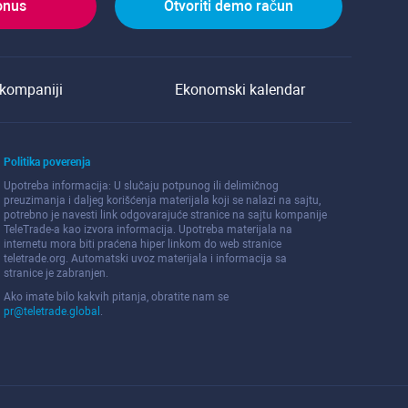
onus
Otvoriti demo račun
kompaniji
Ekonomski kalendar
Politika poverenja
Upotreba informacija: U slučaju potpunog ili delimičnog
preuzimanja i daljeg korišćenja materijala koji se nalazi na sajtu,
potrebno je navesti link odgovarajuće stranice na sajtu kompanije
TeleTrade-a kao izvora informacija. Upotreba materijala na
internetu mora biti praćena hiper linkom do web stranice
teletrade.org. Automatski uvoz materijala i informacija sa
stranice je zabranjen.
Ako imate bilo kakvih pitanja, obratite nam se
pr@teletrade.global
.