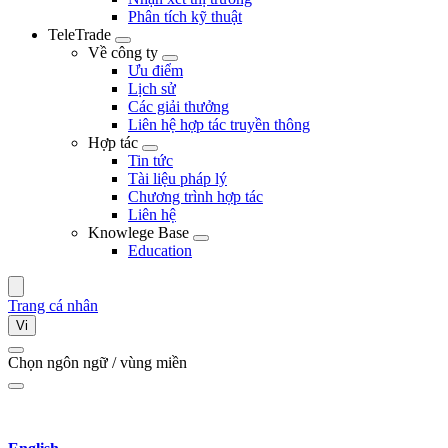
Phân tích kỹ thuật
TeleTrade
Về công ty
Ưu điểm
Lịch sử
Các giải thưởng
Liên hệ hợp tác truyền thông
Hợp tác
Tin tức
Tài liệu pháp lý
Chương trình hợp tác
Liên hệ
Knowlege Base
Education
Trang cá nhân
Vi
Chọn ngôn ngữ / vùng miền