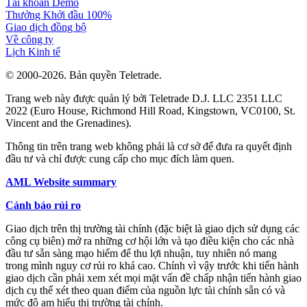
Tài khoản Demo
Thưởng Khởi đầu 100%
Giao dịch đồng bộ
Về công ty
Lịch Kinh tế
© 2000-2026. Bản quyền Teletrade.
Trang web này được quản lý bởi Teletrade D.J. LLC 2351 LLC
2022 (Euro House, Richmond Hill Road, Kingstown, VC0100, St.
Vincent and the Grenadines).
Thông tin trên trang web không phải là cơ sở để đưa ra quyết định
đầu tư và chỉ được cung cấp cho mục đích làm quen.
AML Website summary
Cảnh báo rủi ro
Giao dịch trên thị trường tài chính (đặc biệt là giao dịch sử dụng các
công cụ biên) mở ra những cơ hội lớn và tạo điều kiện cho các nhà
đầu tư sẵn sàng mạo hiểm để thu lợi nhuận, tuy nhiên nó mang
trong mình nguy cơ rủi ro khá cao. Chính vì vậy trước khi tiến hành
giao dịch cần phải xem xét mọi mặt vấn đề chấp nhận tiến hành giao
dịch cụ thể xét theo quan điểm của nguồn lực tài chính sẵn có và
mức độ am hiểu thị trường tài chính.