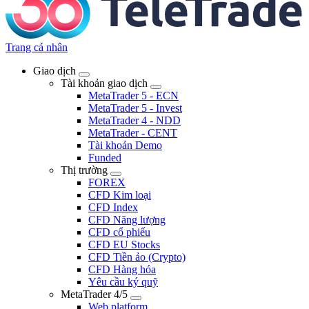
Trang cá nhân
Giao dịch
Tài khoản giao dịch
MetaTrader 5 - ECN
MetaTrader 5 - Invest
MetaTrader 4 - NDD
MetaTrader - CENT
Tài khoản Demo
Funded
Thị trường
FOREX
CFD Kim loại
CFD Index
CFD Năng lượng
CFD cổ phiếu
CFD EU Stocks
CFD Tiền ảo (Crypto)
CFD Hàng hóa
Yêu cầu ký quỹ
MetaTrader 4/5
Web platform