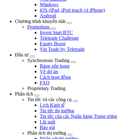
Windows
iOS (iPad, iPod touch và iPhone)
Android
Chương trình khuyến mãi
Promotions
Invest Start BTC
Teletrade Challenge
Equity Boost
Vip Trade by Teletrade
Đầu tư
Synchronous Trading
Bảng xếp hạng
Về dự án
Cách hoạt động
FAQ
Proprietary Trading
Phân tích
Tin tức và các công cụ
Lịch Kinh tế
Tin tức thị trường
Tin tức của các Ngân hàng Trung ương
Lãi suất
Báo giá
Phân tích thị trường
Nhận xét thị trường