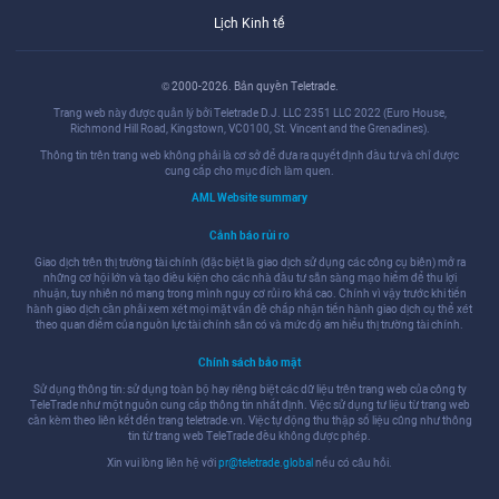
Lịch Kinh tế
© 2000-2026. Bản quyền Teletrade.
Trang web này được quản lý bởi Teletrade D.J. LLC 2351 LLC 2022 (Euro House,
Richmond Hill Road, Kingstown, VC0100, St. Vincent and the Grenadines).
Thông tin trên trang web không phải là cơ sở để đưa ra quyết định đầu tư và chỉ được
cung cấp cho mục đích làm quen.
AML Website summary
Cảnh báo rủi ro
Giao dịch trên thị trường tài chính (đặc biệt là giao dịch sử dụng các công cụ biên) mở ra
những cơ hội lớn và tạo điều kiện cho các nhà đầu tư sẵn sàng mạo hiểm để thu lợi
nhuận, tuy nhiên nó mang trong mình nguy cơ rủi ro khá cao. Chính vì vậy trước khi tiến
hành giao dịch cần phải xem xét mọi mặt vấn đề chấp nhận tiến hành giao dịch cụ thể xét
theo quan điểm của nguồn lực tài chính sẵn có và mức độ am hiểu thị trường tài chính.
Chính sách bảo mật
Sử dụng thông tin: sử dụng toàn bộ hay riêng biệt các dữ liệu trên trang web của công ty
TeleTrade như một nguồn cung cấp thông tin nhất định. Việc sử dụng tư liệu từ trang web
cần kèm theo liên kết đến trang teletrade.vn. Việc tự động thu thập số liệu cũng như thông
tin từ trang web TeleTrade đều không được phép.
Xin vui lòng liên hệ với
pr@teletrade.global
nếu có câu hỏi.