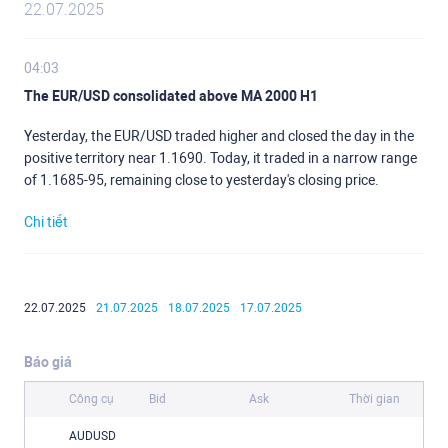
22.07.2025
04:03
The EUR/USD consolidated above MA 2000 H1
Yesterday, the EUR/USD traded higher and closed the day in the
positive territory near 1.1690. Today, it traded in a narrow range
of 1.1685-95, remaining close to yesterday's closing price.
Chi tiết
22.07.2025
21.07.2025
18.07.2025
17.07.2025
Báo giá
Công cụ
Bid
Ask
Thời gian
AUDUSD