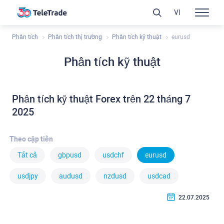
VI
Phân tích
Phân tích thị trường
Phân tích kỹ thuật
eurusd
Phân tích kỹ thuật
Phân tích kỹ thuật Forex trên 22 tháng 7
2025
Theo cặp tiền
Tất cả
gbpusd
usdchf
eurusd
usdjpy
audusd
nzdusd
usdcad