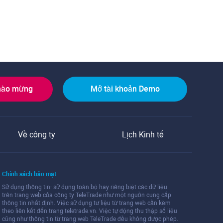
hào mừng
Mở tài khoản Demo
Về công ty
Lịch Kinh tế
Chính sách bảo mật
Sử dụng thông tin: sử dụng toàn bộ hay riêng biệt các dữ liệu
trên trang web của công ty TeleTrade như một nguồn cung cấp
thông tin nhất định. Việc sử dụng tư liệu từ trang web cần kèm
theo liên kết đến trang teletrade.vn. Việc tự động thu thập số liệu
cũng như thông tin từ trang web TeleTrade đều không được phép.