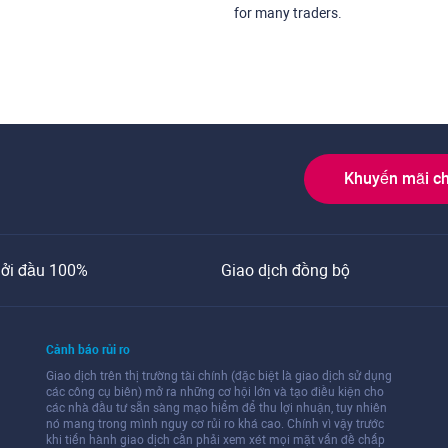
for many traders.
Khuyến mãi c
ởi đầu 100%
Giao dịch đồng bộ
Cảnh báo rủi ro
Giao dịch trên thị trường tài chính (đặc biệt là giao dịch sử dụng
các công cụ biên) mở ra những cơ hội lớn và tạo điều kiện cho
các nhà đầu tư sẵn sàng mạo hiểm để thu lợi nhuận, tuy nhiên
nó mang trong mình nguy cơ rủi ro khá cao. Chính vì vậy trước
khi tiến hành giao dịch cần phải xem xét mọi mặt vấn đề chấp