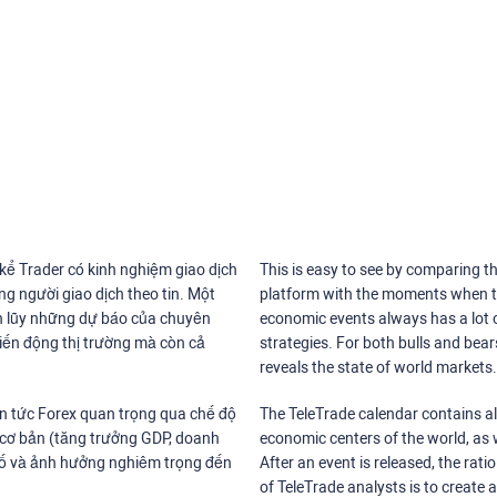
 kể Trader có kinh nghiệm giao dịch
This is easy to see by comparing th
g người giao dịch theo tin. Một
platform with the moments when th
tích lũy những dự báo của chuyên
economic events always has a lot o
biến động thị trường mà còn cả
strategies. For both bulls and bea
reveals the state of world markets.
in tức Forex quan trọng qua chế độ
The TeleTrade calendar contains all
 cơ bản (tăng trưởng GDP, doanh
economic centers of the world, as w
g bố và ảnh hưởng nghiêm trọng đến
After an event is released, the rati
of TeleTrade analysts is to create 