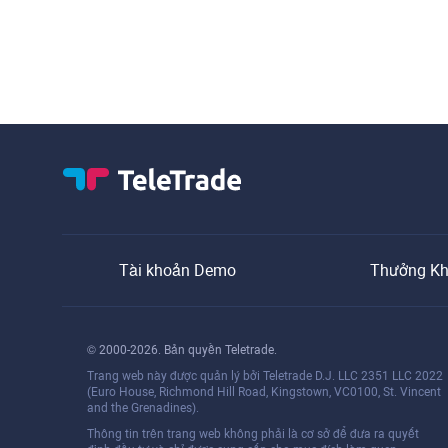
Tài khoản Demo
Thưởng Kh
© 2000-2026. Bản quyền Teletrade.
Trang web này được quản lý bởi Teletrade D.J. LLC 2351 LLC 2022
(Euro House, Richmond Hill Road, Kingstown, VC0100, St. Vincent
and the Grenadines).
Thông tin trên trang web không phải là cơ sở để đưa ra quyết