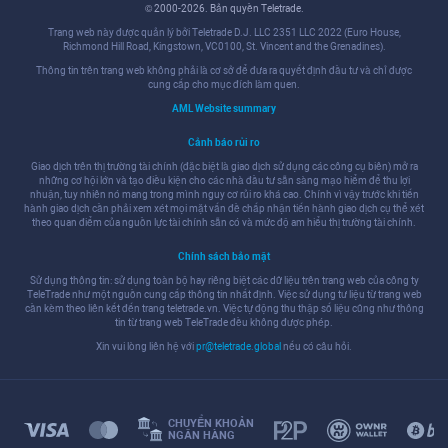
© 2000-2026. Bản quyền Teletrade.
Trang web này được quản lý bởi Teletrade D.J. LLC 2351 LLC 2022 (Euro House,
Richmond Hill Road, Kingstown, VC0100, St. Vincent and the Grenadines).
Thông tin trên trang web không phải là cơ sở để đưa ra quyết định đầu tư và chỉ được
cung cấp cho mục đích làm quen.
AML Website summary
Cảnh báo rủi ro
Giao dịch trên thị trường tài chính (đặc biệt là giao dịch sử dụng các công cụ biên) mở ra
những cơ hội lớn và tạo điều kiện cho các nhà đầu tư sẵn sàng mạo hiểm để thu lợi
nhuận, tuy nhiên nó mang trong mình nguy cơ rủi ro khá cao. Chính vì vậy trước khi tiến
hành giao dịch cần phải xem xét mọi mặt vấn đề chấp nhận tiến hành giao dịch cụ thể xét
theo quan điểm của nguồn lực tài chính sẵn có và mức độ am hiểu thị trường tài chính.
Chính sách bảo mật
Sử dụng thông tin: sử dụng toàn bộ hay riêng biệt các dữ liệu trên trang web của công ty
TeleTrade như một nguồn cung cấp thông tin nhất định. Việc sử dụng tư liệu từ trang web
cần kèm theo liên kết đến trang teletrade.vn. Việc tự động thu thập số liệu cũng như thông
tin từ trang web TeleTrade đều không được phép.
Xin vui lòng liên hệ với
pr@teletrade.global
nếu có câu hỏi.
CHUYỂN KHOẢN
NGÂN HÀNG