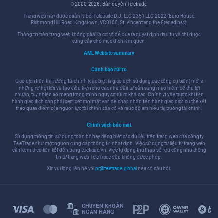
© 2000-2026. Bản quyền Teletrade.
Trang web này được quản lý bởi Teletrade D.J. LLC 2351 LLC 2022 (Euro House,
Richmond Hill Road, Kingstown, VC0100, St. Vincent and the Grenadines).
Thông tin trên trang web không phải là cơ sở để đưa ra quyết định đầu tư và chỉ được
cung cấp cho mục đích làm quen.
AML Website summary
Cảnh báo rủi ro
Giao dịch trên thị trường tài chính (đặc biệt là giao dịch sử dụng các công cụ biên) mở ra
những cơ hội lớn và tạo điều kiện cho các nhà đầu tư sẵn sàng mạo hiểm để thu lợi
nhuận, tuy nhiên nó mang trong mình nguy cơ rủi ro khá cao. Chính vì vậy trước khi tiến
hành giao dịch cần phải xem xét mọi mặt vấn đề chấp nhận tiến hành giao dịch cụ thể xét
theo quan điểm của nguồn lực tài chính sẵn có và mức độ am hiểu thị trường tài chính.
Chính sách bảo mật
Sử dụng thông tin: sử dụng toàn bộ hay riêng biệt các dữ liệu trên trang web của công ty
TeleTrade như một nguồn cung cấp thông tin nhất định. Việc sử dụng tư liệu từ trang web
cần kèm theo liên kết đến trang teletrade.vn. Việc tự động thu thập số liệu cũng như thông
tin từ trang web TeleTrade đều không được phép.
Xin vui lòng liên hệ với
pr@teletrade.global
nếu có câu hỏi.
CHUYỂN KHOẢN
NGÂN HÀNG