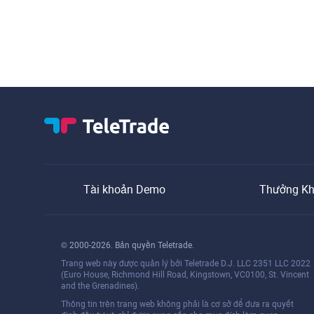
Tài khoản Demo
Thưởng Kh
© 2000-2026. Bản quyền Teletrade.
Trang web này được quản lý bởi Teletrade D.J. LLC 2351 LLC 2022
(Euro House, Richmond Hill Road, Kingstown, VC0100, St. Vincent
and the Grenadines).
Thông tin trên trang web không phải là cơ sở để đưa ra quyết