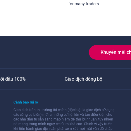
for many traders.
Khuyến mãi c
ởi đầu 100%
Giao dịch đồng bộ
Cảnh báo rủi ro
Giao dịch trên thị trường tài chính (đặc biệt là giao dịch sử dụng
các công cụ biên) mở ra những cơ hội lớn và tạo điều kiện cho
các nhà đầu tư sẵn sàng mạo hiểm để thu lợi nhuận, tuy nhiên
nó mang trong mình nguy cơ rủi ro khá cao. Chính vì vậy trước
khi tiến hành giao dịch cần phải xem xét mọi mặt vấn đề chấp