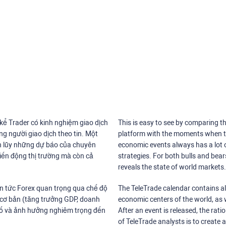
 kể Trader có kinh nghiệm giao dịch
This is easy to see by comparing th
g người giao dịch theo tin. Một
platform with the moments when th
tích lũy những dự báo của chuyên
economic events always has a lot o
biến động thị trường mà còn cả
strategies. For both bulls and bea
reveals the state of world markets.
in tức Forex quan trọng qua chế độ
The TeleTrade calendar contains all
 cơ bản (tăng trưởng GDP, doanh
economic centers of the world, as w
g bố và ảnh hưởng nghiêm trọng đến
After an event is released, the rati
of TeleTrade analysts is to create 