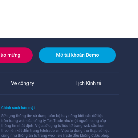
hào mừng
Mở tài khoản Demo
Về công ty
Lịch Kinh tế
Chính sách bảo mật
Sử dụng thông tin: sử dụng toàn bộ hay riêng biệt các dữ liệu
trên trang web của công ty TeleTrade như một nguồn cung cấp
thông tin nhất định. Việc sử dụng tư liệu từ trang web cần kèm
theo liên kết đến trang teletrade.vn. Việc tự động thu thập số liệu
cũng như thông tin từ trang web TeleTrade đều không được phép.