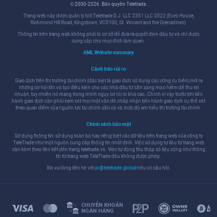
© 2000-2026. Bản quyền Teletrade.
Trang web này được quản lý bởi Teletrade D.J. LLC 2351 LLC 2022 (Euro House,
Richmond Hill Road, Kingstown, VC0100, St. Vincent and the Grenadines).
Thông tin trên trang web không phải là cơ sở để đưa ra quyết định đầu tư và chỉ được
cung cấp cho mục đích làm quen.
AML Website summary
Cảnh báo rủi ro
Giao dịch trên thị trường tài chính (đặc biệt là giao dịch sử dụng các công cụ biên) mở ra
những cơ hội lớn và tạo điều kiện cho các nhà đầu tư sẵn sàng mạo hiểm để thu lợi
nhuận, tuy nhiên nó mang trong mình nguy cơ rủi ro khá cao. Chính vì vậy trước khi tiến
hành giao dịch cần phải xem xét mọi mặt vấn đề chấp nhận tiến hành giao dịch cụ thể xét
theo quan điểm của nguồn lực tài chính sẵn có và mức độ am hiểu thị trường tài chính.
Chính sách bảo mật
Sử dụng thông tin: sử dụng toàn bộ hay riêng biệt các dữ liệu trên trang web của công ty
TeleTrade như một nguồn cung cấp thông tin nhất định. Việc sử dụng tư liệu từ trang web
cần kèm theo liên kết đến trang teletrade.vn. Việc tự động thu thập số liệu cũng như thông
tin từ trang web TeleTrade đều không được phép.
Xin vui lòng liên hệ với
pr@teletrade.global
nếu có câu hỏi.
CHUYỂN KHOẢN
NGÂN HÀNG