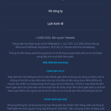
Về công ty
Lịch Kinh tế
© 2000-2026. Bản quyền Teletrade.
Trang web này được quản lý bởi Teletrade D.J. LLC 2351 LLC 2022 (Euro House,
Richmond Hill Road, Kingstown, VC0100, St. Vincent and the Grenadines).
Thông tin trên trang web không phải là cơ sở để đưa ra quyết định đầu tư và chỉ được
cung cấp cho mục đích làm quen.
AML Website summary
Cảnh báo rủi ro
Giao dịch trên thị trường tài chính (đặc biệt là giao dịch sử dụng các công cụ biên) mở ra
những cơ hội lớn và tạo điều kiện cho các nhà đầu tư sẵn sàng mạo hiểm để thu lợi
nhuận, tuy nhiên nó mang trong mình nguy cơ rủi ro khá cao. Chính vì vậy trước khi tiến
hành giao dịch cần phải xem xét mọi mặt vấn đề chấp nhận tiến hành giao dịch cụ thể xét
theo quan điểm của nguồn lực tài chính sẵn có và mức độ am hiểu thị trường tài chính.
Chính sách bảo mật
Sử dụng thông tin: sử dụng toàn bộ hay riêng biệt các dữ liệu trên trang web của công ty
TeleTrade như một nguồn cung cấp thông tin nhất định. Việc sử dụng tư liệu từ trang web