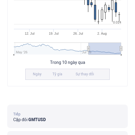
0.014
12. Jul
19. Jul
26. Jul
2. Aug
May '26
Jul '26
Trong 10 ngày qua
Ngày
Tỷ gía
Sự thay đổi
Tiếp
Cặp đôi
GMTUSD