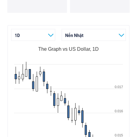
1D
Nến Nhật
The Graph vs US Dollar, 1D
0.017
0.016
0.015