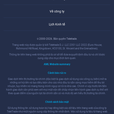
Về công ty
Lịch Kinh tế
© 2000-2026. Bản quyền Teletrade.
Trang web này được quản lý bởi Teletrade D.J. LLC 2351 LLC 2022 (Euro House,
Richmond Hill Road, Kingstown, VC0100, St. Vincent and the Grenadines).
Thông tin trên trang web không phải là cơ sở để đưa ra quyết định đầu tư và chỉ được
cung cấp cho mục đích làm quen.
AML Website summary
Cảnh báo rủi ro
Giao dịch trên thị trường tài chính (đặc biệt là giao dịch sử dụng các công cụ biên) mở ra
những cơ hội lớn và tạo điều kiện cho các nhà đầu tư sẵn sàng mạo hiểm để thu lợi
nhuận, tuy nhiên nó mang trong mình nguy cơ rủi ro khá cao. Chính vì vậy trước khi tiến
hành giao dịch cần phải xem xét mọi mặt vấn đề chấp nhận tiến hành giao dịch cụ thể xét
theo quan điểm của nguồn lực tài chính sẵn có và mức độ am hiểu thị trường tài chính.
Chính sách bảo mật
Sử dụng thông tin: sử dụng toàn bộ hay riêng biệt các dữ liệu trên trang web của công ty
TeleTrade như một nguồn cung cấp thông tin nhất định. Việc sử dụng tư liệu từ trang web