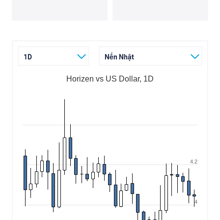
1D
Nến Nhật
Horizen vs US Dollar, 1D
4.2
4