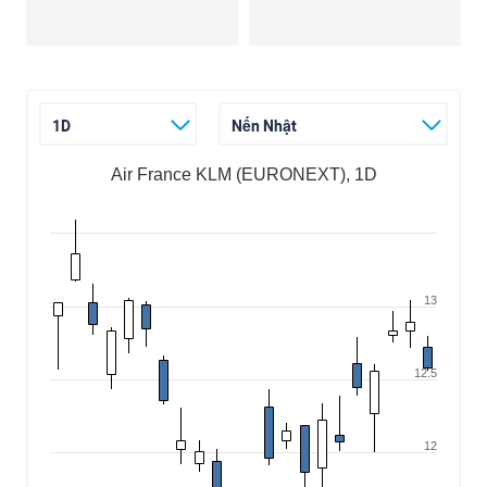
1D
Nến Nhật
Air France KLM (EURONEXT), 1D
13
12.5
12