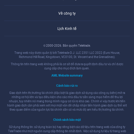
Về công ty
Lịch Kinh tế
© 2000-2026. Bản quyền Teletrade.
Trang web này được quản lý bởi Teletrade D.J. LLC 2351 LLC 2022 (Euro House,
Richmond Hill Road, Kingstown, VC0100, St. Vincent and the Grenadines).
Thông tin trên trang web không phải là cơ sở để đưa ra quyết định đầu tư và chỉ được
cung cấp cho mục đích làm quen.
AML Website summary
Cảnh báo rủi ro
Giao dịch trên thị trường tài chính (đặc biệt là giao dịch sử dụng các công cụ biên) mở ra
những cơ hội lớn và tạo điều kiện cho các nhà đầu tư sẵn sàng mạo hiểm để thu lợi
nhuận, tuy nhiên nó mang trong mình nguy cơ rủi ro khá cao. Chính vì vậy trước khi tiến
hành giao dịch cần phải xem xét mọi mặt vấn đề chấp nhận tiến hành giao dịch cụ thể xét
theo quan điểm của nguồn lực tài chính sẵn có và mức độ am hiểu thị trường tài chính.
Chính sách bảo mật
Sử dụng thông tin: sử dụng toàn bộ hay riêng biệt các dữ liệu trên trang web của công ty
TeleTrade như một nguồn cung cấp thông tin nhất định. Việc sử dụng tư liệu từ trang web