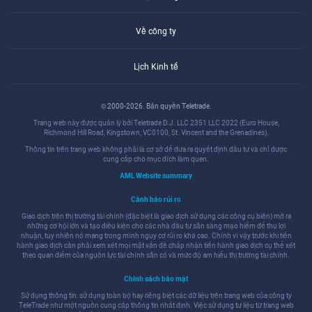
Về công ty
Lịch Kinh tế
© 2000-2026. Bản quyền Teletrade.
Trang web này được quản lý bởi Teletrade D.J. LLC 2351 LLC 2022 (Euro House,
Richmond Hill Road, Kingstown, VC0100, St. Vincent and the Grenadines).
Thông tin trên trang web không phải là cơ sở để đưa ra quyết định đầu tư và chỉ được
cung cấp cho mục đích làm quen.
AML Website summary
Cảnh báo rủi ro
Giao dịch trên thị trường tài chính (đặc biệt là giao dịch sử dụng các công cụ biên) mở ra
những cơ hội lớn và tạo điều kiện cho các nhà đầu tư sẵn sàng mạo hiểm để thu lợi
nhuận, tuy nhiên nó mang trong mình nguy cơ rủi ro khá cao. Chính vì vậy trước khi tiến
hành giao dịch cần phải xem xét mọi mặt vấn đề chấp nhận tiến hành giao dịch cụ thể xét
theo quan điểm của nguồn lực tài chính sẵn có và mức độ am hiểu thị trường tài chính.
Chính sách bảo mật
Sử dụng thông tin: sử dụng toàn bộ hay riêng biệt các dữ liệu trên trang web của công ty
TeleTrade như một nguồn cung cấp thông tin nhất định. Việc sử dụng tư liệu từ trang web