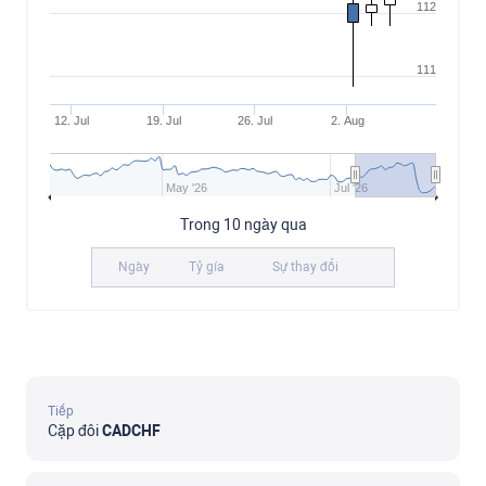
112
111
12. Jul
19. Jul
26. Jul
2. Aug
May '26
Jul '26
Trong 10 ngày qua
Ngày
Tỷ gía
Sự thay đổi
Tiếp
Cặp đôi
CADCHF