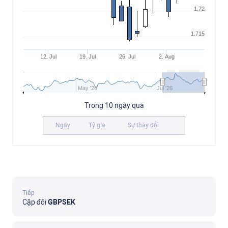
1.72
1.715
12. Jul
19. Jul
26. Jul
2. Aug
May '26
Jul '26
Trong 10 ngày qua
Ngày
Tỷ gía
Sự thay đổi
Tiếp
Cặp đôi
GBPSEK