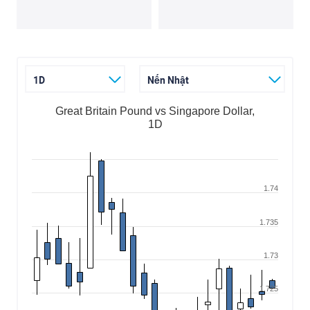
1D
Nến Nhật
Great Britain Pound vs Singapore Dollar,
1D
1.74
1.735
1.73
1.725