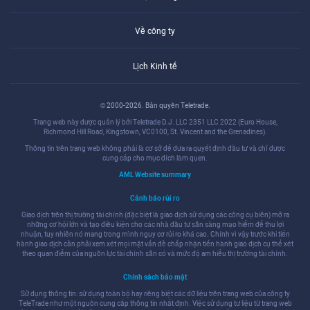
Về công ty
Lịch Kinh tế
© 2000-2026. Bản quyền Teletrade.
Trang web này được quản lý bởi Teletrade D.J. LLC 2351 LLC 2022 (Euro House,
Richmond Hill Road, Kingstown, VC0100, St. Vincent and the Grenadines).
Thông tin trên trang web không phải là cơ sở để đưa ra quyết định đầu tư và chỉ được
cung cấp cho mục đích làm quen.
AML Website summary
Cảnh báo rủi ro
Giao dịch trên thị trường tài chính (đặc biệt là giao dịch sử dụng các công cụ biên) mở ra
những cơ hội lớn và tạo điều kiện cho các nhà đầu tư sẵn sàng mạo hiểm để thu lợi
nhuận, tuy nhiên nó mang trong mình nguy cơ rủi ro khá cao. Chính vì vậy trước khi tiến
hành giao dịch cần phải xem xét mọi mặt vấn đề chấp nhận tiến hành giao dịch cụ thể xét
theo quan điểm của nguồn lực tài chính sẵn có và mức độ am hiểu thị trường tài chính.
Chính sách bảo mật
Sử dụng thông tin: sử dụng toàn bộ hay riêng biệt các dữ liệu trên trang web của công ty
TeleTrade như một nguồn cung cấp thông tin nhất định. Việc sử dụng tư liệu từ trang web