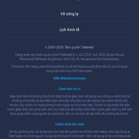
Về công ty
Lịch Kinh tế
© 2000-2026. Bản quyền Teletrade.
Trang web này được quản lý bởi Teletrade D.J. LLC 2351 LLC 2022 (Euro House,
Richmond Hill Road, Kingstown, VC0100, St. Vincent and the Grenadines).
Thông tin trên trang web không phải là cơ sở để đưa ra quyết định đầu tư và chỉ được
cung cấp cho mục đích làm quen.
AML Website summary
Cảnh báo rủi ro
Giao dịch trên thị trường tài chính (đặc biệt là giao dịch sử dụng các công cụ biên) mở ra
những cơ hội lớn và tạo điều kiện cho các nhà đầu tư sẵn sàng mạo hiểm để thu lợi
nhuận, tuy nhiên nó mang trong mình nguy cơ rủi ro khá cao. Chính vì vậy trước khi tiến
hành giao dịch cần phải xem xét mọi mặt vấn đề chấp nhận tiến hành giao dịch cụ thể xét
theo quan điểm của nguồn lực tài chính sẵn có và mức độ am hiểu thị trường tài chính.
Chính sách bảo mật
Sử dụng thông tin: sử dụng toàn bộ hay riêng biệt các dữ liệu trên trang web của công ty
TeleTrade như một nguồn cung cấp thông tin nhất định. Việc sử dụng tư liệu từ trang web