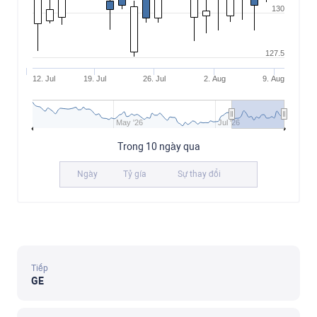
130
127.5
12. Jul
19. Jul
26. Jul
2. Aug
9. Aug
May '26
Jul '26
Trong 10 ngày qua
Ngày
Tỷ gía
Sự thay đổi
Tiếp
GE