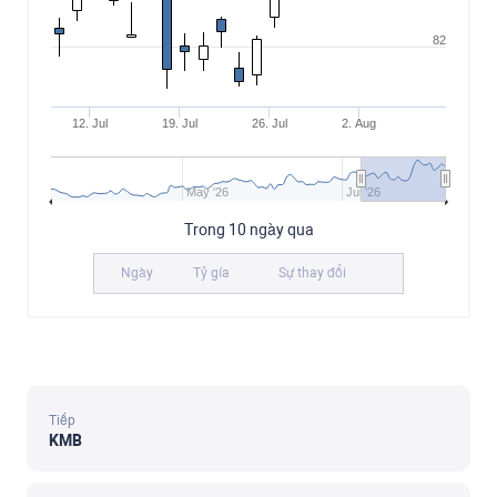
82
12. Jul
19. Jul
26. Jul
2. Aug
May '26
Jul '26
Trong 10 ngày qua
Ngày
Tỷ gía
Sự thay đổi
Tiếp
KMB