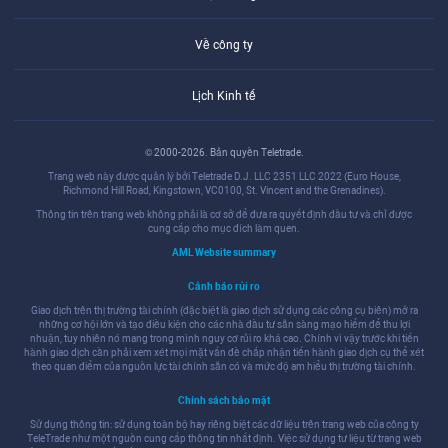
Về công ty
Lịch Kinh tế
© 2000-2026. Bản quyền Teletrade.
Trang web này được quản lý bởi Teletrade D.J. LLC 2351 LLC 2022 (Euro House,
Richmond Hill Road, Kingstown, VC0100, St. Vincent and the Grenadines).
Thông tin trên trang web không phải là cơ sở để đưa ra quyết định đầu tư và chỉ được
cung cấp cho mục đích làm quen.
AML Website summary
Cảnh báo rủi ro
Giao dịch trên thị trường tài chính (đặc biệt là giao dịch sử dụng các công cụ biên) mở ra
những cơ hội lớn và tạo điều kiện cho các nhà đầu tư sẵn sàng mạo hiểm để thu lợi
nhuận, tuy nhiên nó mang trong mình nguy cơ rủi ro khá cao. Chính vì vậy trước khi tiến
hành giao dịch cần phải xem xét mọi mặt vấn đề chấp nhận tiến hành giao dịch cụ thể xét
theo quan điểm của nguồn lực tài chính sẵn có và mức độ am hiểu thị trường tài chính.
Chính sách bảo mật
Sử dụng thông tin: sử dụng toàn bộ hay riêng biệt các dữ liệu trên trang web của công ty
TeleTrade như một nguồn cung cấp thông tin nhất định. Việc sử dụng tư liệu từ trang web