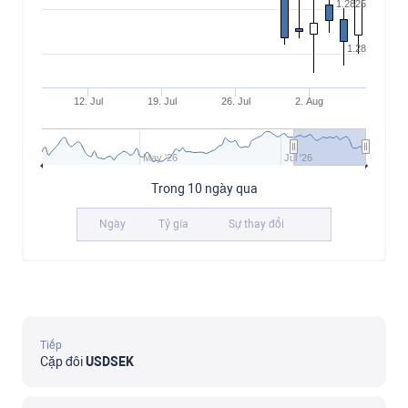
1.2825
1.28
12. Jul
19. Jul
26. Jul
2. Aug
May '26
Jul '26
Trong 10 ngày qua
Ngày
Tỷ gía
Sự thay đổi
Tiếp
Cặp đôi
USDSEK