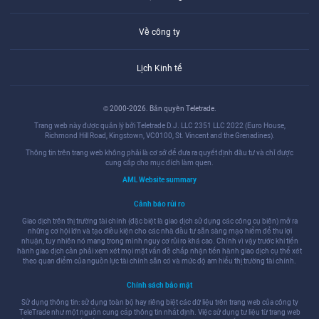
Về công ty
Lịch Kinh tế
© 2000-2026. Bản quyền Teletrade.
Trang web này được quản lý bởi Teletrade D.J. LLC 2351 LLC 2022 (Euro House,
Richmond Hill Road, Kingstown, VC0100, St. Vincent and the Grenadines).
Thông tin trên trang web không phải là cơ sở để đưa ra quyết định đầu tư và chỉ được
cung cấp cho mục đích làm quen.
AML Website summary
Cảnh báo rủi ro
Giao dịch trên thị trường tài chính (đặc biệt là giao dịch sử dụng các công cụ biên) mở ra
những cơ hội lớn và tạo điều kiện cho các nhà đầu tư sẵn sàng mạo hiểm để thu lợi
nhuận, tuy nhiên nó mang trong mình nguy cơ rủi ro khá cao. Chính vì vậy trước khi tiến
hành giao dịch cần phải xem xét mọi mặt vấn đề chấp nhận tiến hành giao dịch cụ thể xét
theo quan điểm của nguồn lực tài chính sẵn có và mức độ am hiểu thị trường tài chính.
Chính sách bảo mật
Sử dụng thông tin: sử dụng toàn bộ hay riêng biệt các dữ liệu trên trang web của công ty
TeleTrade như một nguồn cung cấp thông tin nhất định. Việc sử dụng tư liệu từ trang web