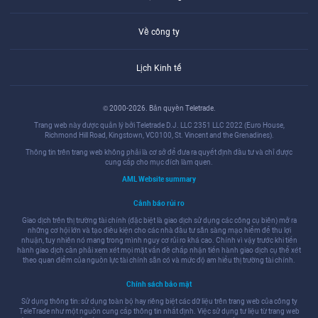
Về công ty
Lịch Kinh tế
© 2000-2026. Bản quyền Teletrade.
Trang web này được quản lý bởi Teletrade D.J. LLC 2351 LLC 2022 (Euro House,
Richmond Hill Road, Kingstown, VC0100, St. Vincent and the Grenadines).
Thông tin trên trang web không phải là cơ sở để đưa ra quyết định đầu tư và chỉ được
cung cấp cho mục đích làm quen.
AML Website summary
Cảnh báo rủi ro
Giao dịch trên thị trường tài chính (đặc biệt là giao dịch sử dụng các công cụ biên) mở ra
những cơ hội lớn và tạo điều kiện cho các nhà đầu tư sẵn sàng mạo hiểm để thu lợi
nhuận, tuy nhiên nó mang trong mình nguy cơ rủi ro khá cao. Chính vì vậy trước khi tiến
hành giao dịch cần phải xem xét mọi mặt vấn đề chấp nhận tiến hành giao dịch cụ thể xét
theo quan điểm của nguồn lực tài chính sẵn có và mức độ am hiểu thị trường tài chính.
Chính sách bảo mật
Sử dụng thông tin: sử dụng toàn bộ hay riêng biệt các dữ liệu trên trang web của công ty
TeleTrade như một nguồn cung cấp thông tin nhất định. Việc sử dụng tư liệu từ trang web