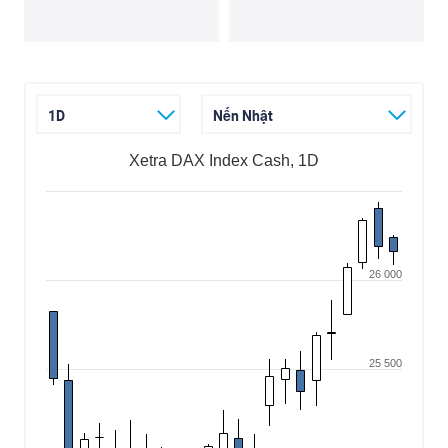
1D
Nến Nhật
Xetra DAX Index Cash, 1D
26 000
25 500